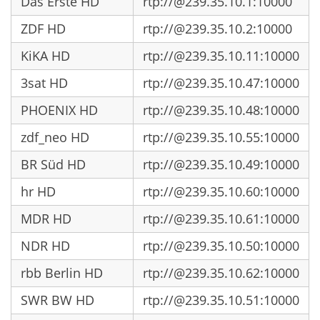
Das Erste HD
rtp://@239.35.10.1:10000
ZDF HD
rtp://@239.35.10.2:10000
KiKA HD
rtp://@239.35.10.11:10000
3sat HD
rtp://@239.35.10.47:10000
PHOENIX HD
rtp://@239.35.10.48:10000
zdf_neo HD
rtp://@239.35.10.55:10000
BR Süd HD
rtp://@239.35.10.49:10000
hr HD
rtp://@239.35.10.60:10000
MDR HD
rtp://@239.35.10.61:10000
NDR HD
rtp://@239.35.10.50:10000
rbb Berlin HD
rtp://@239.35.10.62:10000
SWR BW HD
rtp://@239.35.10.51:10000