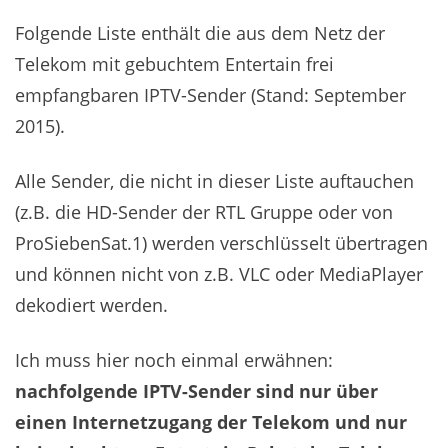
Folgende Liste enthält die aus dem Netz der
Telekom mit gebuchtem Entertain frei
empfangbaren IPTV-Sender (Stand: September
2015).
Alle Sender, die nicht in dieser Liste auftauchen
(z.B. die HD-Sender der RTL Gruppe oder von
ProSiebenSat.1) werden verschlüsselt übertragen
und können nicht von z.B. VLC oder MediaPlayer
dekodiert werden.
Ich muss hier noch einmal erwähnen:
nachfolgende IPTV-Sender sind nur über
einen Internetzugang der Telekom und nur