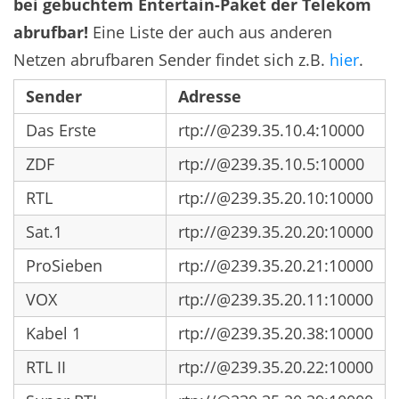
bei gebuchtem Entertain-Paket der Telekom
abrufbar!
Eine Liste der auch aus anderen
Netzen abrufbaren Sender findet sich z.B.
hier
.
Sender
Adresse
Das Erste
rtp://@239.35.10.4:10000
ZDF
rtp://@239.35.10.5:10000
RTL
rtp://@239.35.20.10:10000
Sat.1
rtp://@239.35.20.20:10000
ProSieben
rtp://@239.35.20.21:10000
VOX
rtp://@239.35.20.11:10000
Kabel 1
rtp://@239.35.20.38:10000
RTL II
rtp://@239.35.20.22:10000