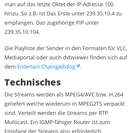
man auf das letzte Oktet der IP-Adresse 100
hinzu. So z.B. ist Das Erste unter 239.35.10.4 zu
empfangen. Das zugehörige PIP unter
239.35.10.104.
Die Playliste der Sender in den Formaten für VLC,
Mediaportal oder auch dvbviewer finden sich auf
dem
Entertain Chainge(b)log
.
Technisches
Die Streams werden als MPEG4/AVC bzw. H.264
geliefert welche wiederum in MPEG2TS verpackt
sind. Verteilt werden die Streams per RTP
Multicast. Ein IGMP-fähiger Router ist zum
Empfang der Streams also erforderlich.