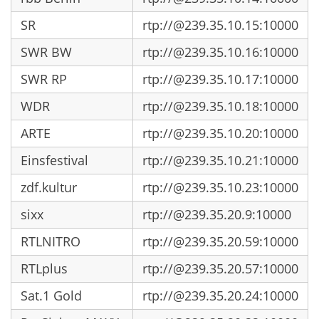
SR
rtp://@239.35.10.15:10000
SWR BW
rtp://@239.35.10.16:10000
SWR RP
rtp://@239.35.10.17:10000
WDR
rtp://@239.35.10.18:10000
ARTE
rtp://@239.35.10.20:10000
Einsfestival
rtp://@239.35.10.21:10000
zdf.kultur
rtp://@239.35.10.23:10000
sixx
rtp://@239.35.20.9:10000
RTLNITRO
rtp://@239.35.20.59:10000
RTLplus
rtp://@239.35.20.57:10000
Sat.1 Gold
rtp://@239.35.20.24:10000