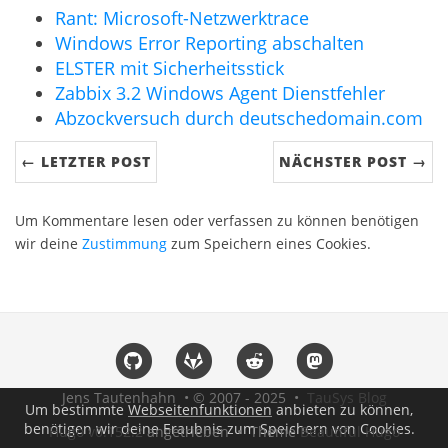
Rant: Microsoft-Netzwerktrace
Windows Error Reporting abschalten
ELSTER mit Sicherheitsstick
Zabbix 3.2 Windows Agent Dienstfehler
Abzockversuch durch deutschedomain.com
← LETZTER POST
NÄCHSTER POST →
Um Kommentare lesen oder verfassen zu können benötigen
wir deine
Zustimmung
zum Speichern eines Cookies.
Jens Tautenhahn • © 2007 - 2025 •
TauSys Blog
Um bestimmte
Webseitenfunktionen
anbieten zu können,
benötigen wir deine Eraubnis zum Speichern von Cookies.
Hugo v0.152.2
angetrieben • Theme
Beautiful Hugo