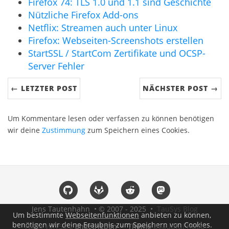
Firefox 74: TLS 1.0 und 1.1 sind Geschichte
Nützliche Firefox Add-ons
Netflix: Streamen auch unter Linux
Firefox: Webseiten-Screenshots erstellen
StartSSL / StartCom Zertifikate und OCSP-
Server Fehler
← LETZTER POST
NÄCHSTER POST →
Um Kommentare lesen oder verfassen zu können benötigen
wir deine
Zustimmung
zum Speichern eines Cookies.
Jens Tautenhahn • © 2007 - 2025 •
TauSys Blog
Um bestimmte
Webseitenfunktionen
anbieten zu können,
benötigen wir deine Eraubnis zum Speichern von Cookies.
Hugo v0.152.2
angetrieben • Theme
Beautiful Hugo