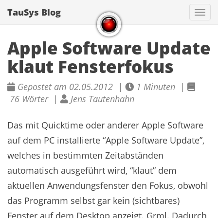
TauSys Blog
Navi
Apple Software Update
klaut Fensterfokus
Gepostet am 02.05.2012 |
1 Minuten |
76 Wörter |
Jens Tautenhahn
Das mit Quicktime oder anderer Apple Software
auf dem PC installierte “Apple Software Update”,
welches in bestimmten Zeitabständen
automatisch ausgeführt wird, “klaut” dem
aktuellen Anwendungsfenster den Fokus, obwohl
das Programm selbst gar kein (sichtbares)
Fenster auf dem Desktop anzeigt. Grml. Dadurch